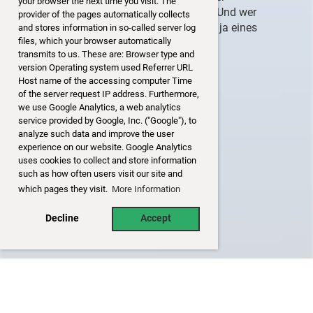
your browser the next time you visit. The
Auswanderinnen und Auswanderer ab. Und wer
provider of the pages automatically collects
weiss, meint Froelich, «vielleicht bin ich ja eines
and stores information in so-called server log
files, which your browser automatically
Tages mein eigener Gast?»
transmits to us. These are: Browser type and
version Operating system used Referrer URL
Text und Bild: SRF Puls Medienportal
Host name of the accessing computer Time
of the server request IP address. Furthermore,
we use Google Analytics, a web analytics
service provided by Google, Inc. ("Google"), to
analyze such data and improve the user
experience on our website. Google Analytics
uses cookies to collect and store information
such as how often users visit our site and
which pages they visit.
More Information
Decline
Accept