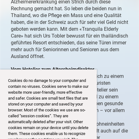
Alzheimererkrankung einen Strich durch diese
Rechnung gemacht hat. So leben die beiden nun in
Thailand, wo die Pflege ein Mass und eine Qualität
haben, die in der Schweiz auch für sehr viel Geld nicht
geboten werden kann. Mit dem «Tranquila Elderly
Care» hat sich Urs Tobler bewusst für ein thailändisch
geführtes Resort entschieden, das seine Türen immer
mehr auch für Seniorinnen und Senioren aus dem
Ausland öffnet.
Vom Hotelier zum Altersheimdirektor
Die Covid-Krise bewegte Matthias Froelich zu einem
Cookies do no damage to your computer and
drastischen Schritt: Als immer mehr Touristen
contain no viruses. Cookies serve to make our
wegblieben, baute der eingefleischte Hotelier sein
website more user-friendly, more effective
Wellnessresort «Ban Sabai» kurzerhand zu einem
and safer. Cookies are small text files that are
Altersresort um. Das Besondere: hier leben gesunde
stored on your computer and saved by your
und kranke Menschen unter einem Dach – vor allem
browser. Most of the cookies we use are so-
called “session cookies”. They are
Paare mit einem gesunden und einem
automatically deleted after your visit. Other
pflegebedürftigen Teil, die in eigenen Wohneinheiten
cookies remain on your device until you delete
untergebracht sind. Das Altersresort zielt auch auf die
them. These cookies enable us to recognize
vielen in Chiang Mai lebenden Schweizer