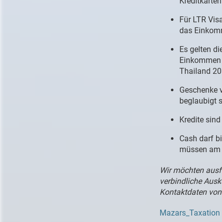
Kreditkarte
Für LTR Visa
das Einkomm
Es gelten 
Einkommen i
Thailand 20
Geschenke v
beglaubigt s
Kredite sin
Cash darf b
müssen am Z
Wir möchten ausfü
verbindliche Ausk
Kontaktdaten von
Mazars_Taxation 