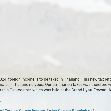
24, foreign income is to be taxed in Thailand. This new tax re
als in Thailand nervous. Our seminar on taxes was therefore we
n this Get-together, which was held at the Grand Hyatt Erewan Ho
on:
of Foreign Source Income_Swiss Society Bangkok.pdf