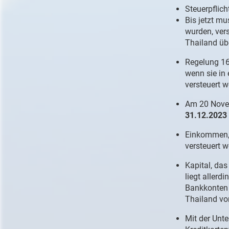
Steuerpflich
Bis jetzt mu
wurden, ver
Thailand üb
Regelung 16
wenn sie in
versteuert 
Am 20 Novem
31.12.2023
Einkommen, 
versteuert 
Kapital, da
liegt allerd
Bankkonten 
Thailand vo
Mit der Un