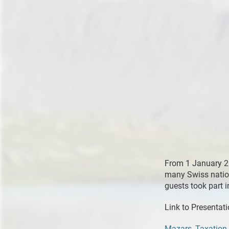
From 1 January 20
many Swiss nation
guests took part i
Link to Presentati
Mazars_Taxation 