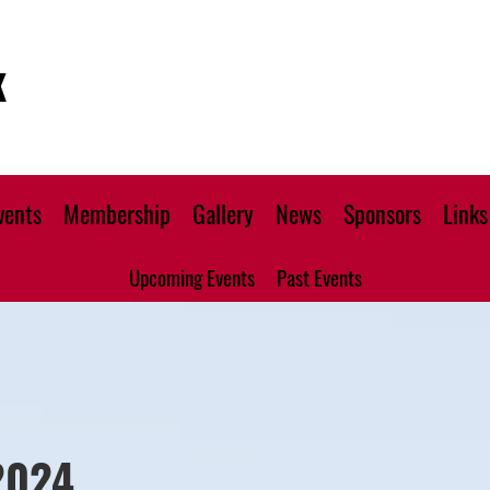
K
vents
Membership
Gallery
News
Sponsors
Links
Upcoming Events
Past Events
2024