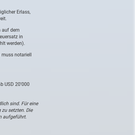
glicher Erlass,
it.
n auf dem
euersatz in
hlt werden).
 muss notariell
 ab USD 20'000
ich sind. Für eine
 zu setzten. Die
 aufgeführt.