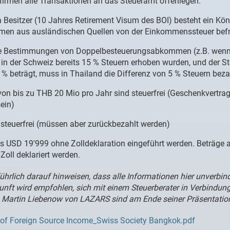
nfirmen alle Transaktionen an das Steueramt offenlegen.
 Besitzer (10 Jahres Retirement Visum des BOI) besteht ein Köni
en aus ausländischen Quellen von der Einkommenssteuer befre
die Bestimmungen von Doppelbesteuerungsabkommen (z.B. wen
n der Schweiz bereits 15 % Steuern erhoben wurden, und der St
 % beträgt, muss in Thailand die Differenz von 5 % Steuern beza
on bis zu THB 20 Mio pro Jahr sind steuerfrei (Geschenkvertrag
ein)
d steuerfrei (müssen aber zurückbezahlt werden)
is USD 19'999 ohne Zolldeklaration eingeführt werden. Beträge
oll deklariert werden.
hrlich darauf hinweisen, dass alle Informationen hier unverbindl
unft wird empfohlen, sich mit einem Steuerberater in Verbindung
 Martin Liebenow von LAZARS sind am Ende seiner Präsentation
of Foreign Source Income_Swiss Society Bangkok.pdf