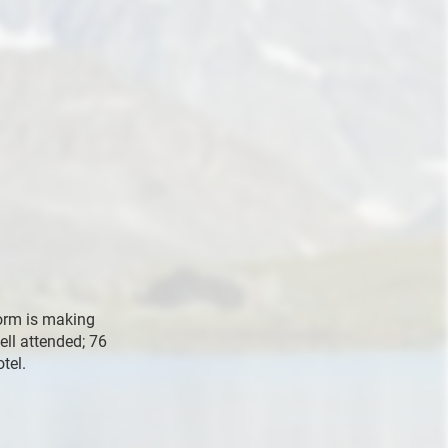
form is making
ll attended; 76
tel.